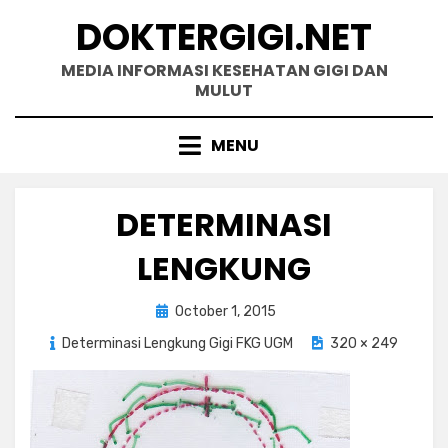
Skip
DOKTERGIGI.NET
to
content
MEDIA INFORMASI KESEHATAN GIGI DAN
MULUT
MENU
DETERMINASI
LENGKUNG
Posted
October 1, 2015
on
Determinasi Lengkung Gigi FKG UGM
320 × 249