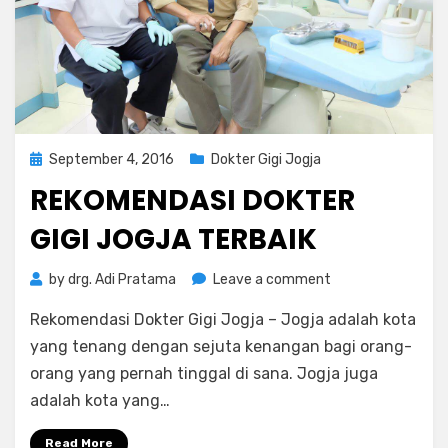
Posted
September 4, 2016
Dokter Gigi Jogja
on
REKOMENDASI DOKTER
GIGI JOGJA TERBAIK
on
by
drg. Adi Pratama
Leave a comment
Rekomendasi
Rekomendasi Dokter Gigi Jogja – Jogja adalah kota
Dokter
Gigi
yang tenang dengan sejuta kenangan bagi orang-
Jogja
orang yang pernah tinggal di sana. Jogja juga
Terbaik
adalah kota yang…
Read More