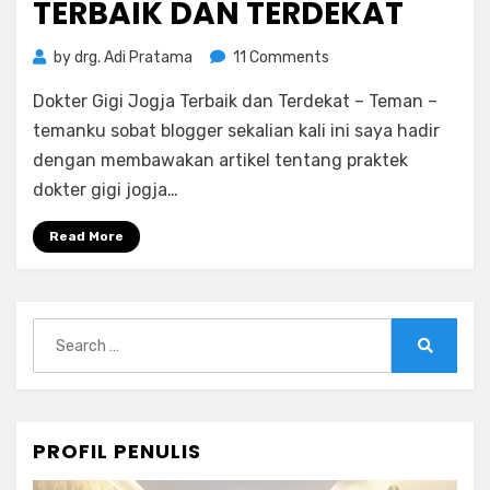
TERBAIK DAN TERDEKAT
on
by
drg. Adi Pratama
11 Comments
Dokter
Dokter Gigi Jogja Terbaik dan Terdekat – Teman –
Gigi
Jogja
temanku sobat blogger sekalian kali ini saya hadir
Terbaik
dengan membawakan artikel tentang praktek
dan
dokter gigi jogja…
Terdekat
Read More
Search
for:
Search
PROFIL PENULIS