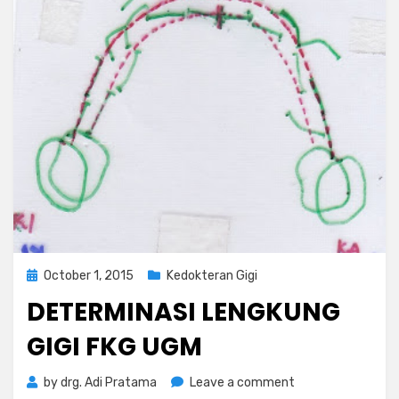
Posted
October 1, 2015
Kedokteran Gigi
on
DETERMINASI LENGKUNG
GIGI FKG UGM
on
by
drg. Adi Pratama
Leave a comment