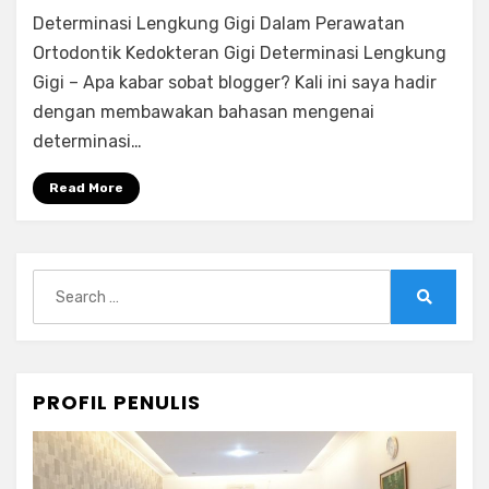
Determinasi
Determinasi Lengkung Gigi Dalam Perawatan
Lengkung
Gigi
Ortodontik Kedokteran Gigi Determinasi Lengkung
FKG
Gigi – Apa kabar sobat blogger? Kali ini saya hadir
UGM
dengan membawakan bahasan mengenai
determinasi…
Read More
Search
for:
Search
PROFIL PENULIS