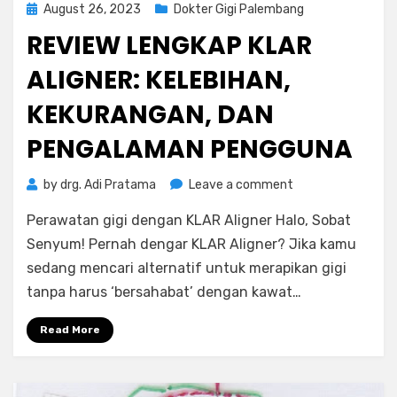
Posted
August 26, 2023
Dokter Gigi Palembang
on
REVIEW LENGKAP KLAR
ALIGNER: KELEBIHAN,
KEKURANGAN, DAN
PENGALAMAN PENGGUNA
on
by
drg. Adi Pratama
Leave a comment
Review
Perawatan gigi dengan KLAR Aligner Halo, Sobat
Lengkap
KLAR
Senyum! Pernah dengar KLAR Aligner? Jika kamu
Aligner:
sedang mencari alternatif untuk merapikan gigi
Kelebihan,
tanpa harus ‘bersahabat’ dengan kawat…
Kekurangan,
dan
Read More
Pengalaman
Pengguna