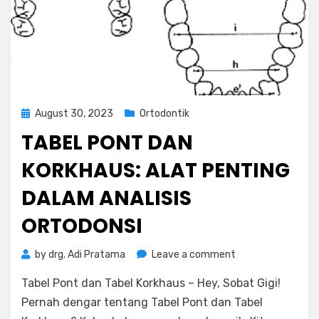
Posted
August 30, 2023
Ortodontik
on
TABEL PONT DAN
KORKHAUS: ALAT PENTING
DALAM ANALISIS
ORTODONSI
on
by
drg. Adi Pratama
Leave a comment
Tabel
Tabel Pont dan Tabel Korkhaus – Hey, Sobat Gigi!
Pont
dan
Pernah dengar tentang Tabel Pont dan Tabel
Korkhaus: